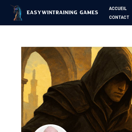
Aller
ACCUEIL
au
EasyWinTraining Games
CONTACT
contenu