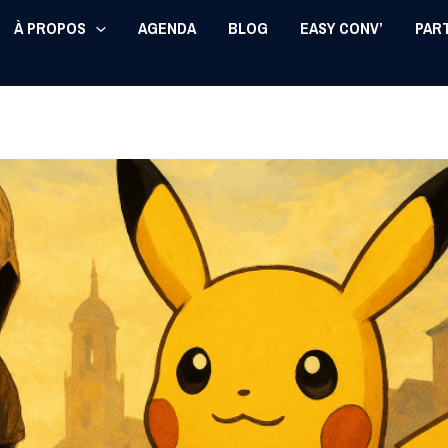
À PROPOS
AGENDA
BLOG
EASY CONV’
PAR