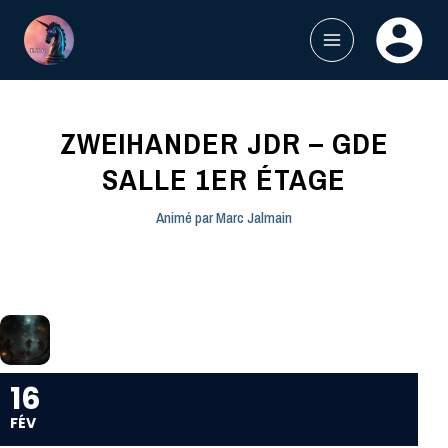
Aller
au
contenu
MAIN
MENU
ZWEIHANDER JDR – GDE
SALLE 1ER ÉTAGE
Animé par
Marc Jalmain
16
FÉV