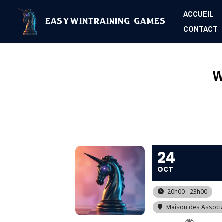
Aller
ACCUEIL
au
EasyWinTraining Games
CONTACT
contenu
W
24
OCT
20h00 - 23h00
Maison des Associ