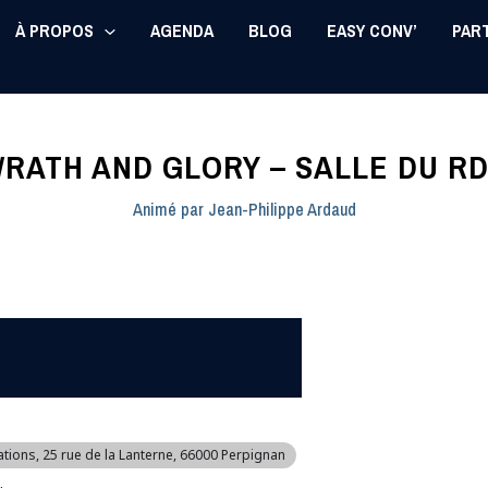
À PROPOS
AGENDA
BLOG
EASY CONV’
PAR
RATH AND GLORY – SALLE DU R
Animé par
Jean-Philippe Ardaud
ations
, 25 rue de la Lanterne, 66000 Perpignan