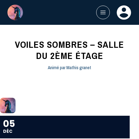
Aller
au
contenu
MAIN
MENU
VOILES SOMBRES – SALLE
DU 2ÈME ÉTAGE
Animé par
Mathis granet
05
DÉC