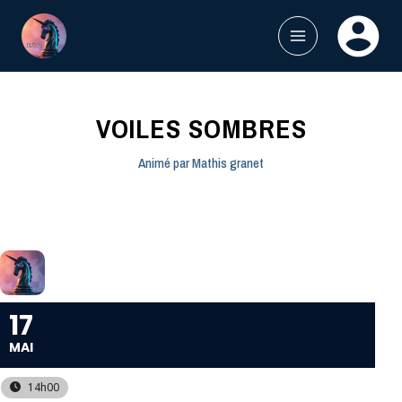
Aller
au
contenu
MAIN
MENU
VOILES SOMBRES
Animé par
Mathis granet
17
MAI
14h00