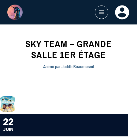
Aller
au
contenu
MAIN
MENU
SKY TEAM – GRANDE
SALLE 1ER ÉTAGE
Animé par
Judith Beaumesnil
22
JUIN