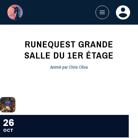
Aller
au
contenu
MAIN
MENU
RUNEQUEST GRANDE
SALLE DU 1ER ÉTAGE
Animé par
Chris Oliva
26
OCT