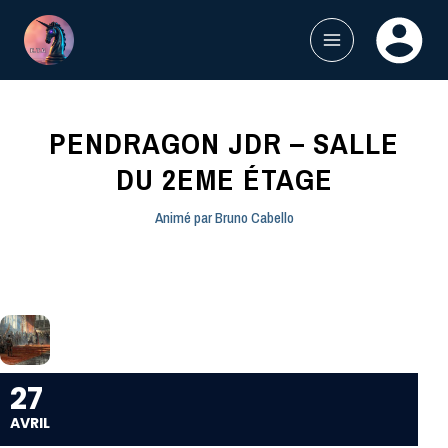
Aller
au
contenu
MAIN
MENU
PENDRAGON JDR – SALLE
DU 2EME ÉTAGE
Animé par
Bruno Cabello
27
AVRIL