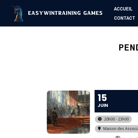
Aller
ACCUEIL
au
EasyWinTraining Games
CONTACT
contenu
PEN
15
JUIN
20h00 - 23h00
Maison des Associ