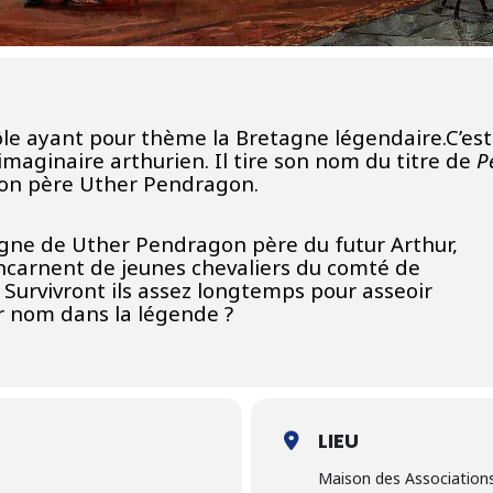
ôle
ayant pour thème la
Bretagne
légendaire.
C’es
imaginaire arthurien
. Il tire son nom du titre de
P
son père
Uther Pendragon
.
gne de Uther Pendragon père du futur Arthur,
ncarnent de jeunes chevaliers du comté de
 Survivront ils assez longtemps pour asseoir
ur nom dans la légende ?
LIEU
Maison des Association