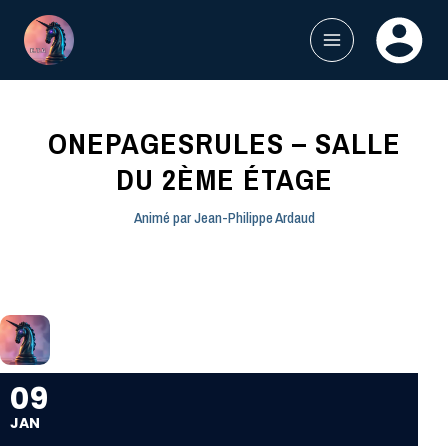
Aller
au
contenu
MAIN
MENU
ONEPAGESRULES – SALLE
DU 2ÈME ÉTAGE
Animé par
Jean-Philippe Ardaud
09
JAN