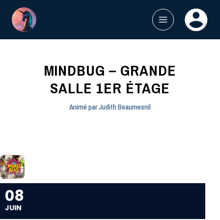
Aller
au
contenu
MAIN
MENU
MINDBUG – GRANDE
SALLE 1ER ÉTAGE
Animé par
Judith Beaumesnil
08
JUIN