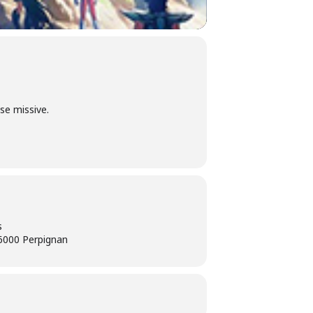
se missive.
s
66000 Perpignan