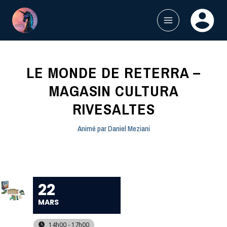
Aller
au
contenu
MAIN
MENU
LE MONDE DE RETERRA –
MAGASIN CULTURA
RIVESALTES
Animé par
Daniel Meziani
22
MARS
14h00 - 17h00