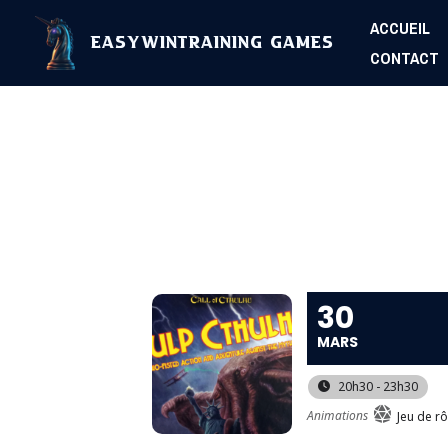
Aller
ACCUEIL
au
EasyWinTraining Games
CONTACT
contenu
30
MARS
20h30 - 23h30
Animations
Jeu de rô