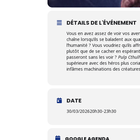
DÉTAILS DE L'ÉVÉNEMENT
Vous en avez assez de voir vos avent
chaîne lorsqu’ils se baladent aux q
l’humanité ? Vous voudriez qu’ils aff
plutôt que de se cacher en espéran
passeront sans les voir ?
Pulp Cthul
supérieure avec des héros plus coria
infâmes machinations des créatures
DATE
30/03/2026
20h30
-
23h30
GOOGLE AGENDA