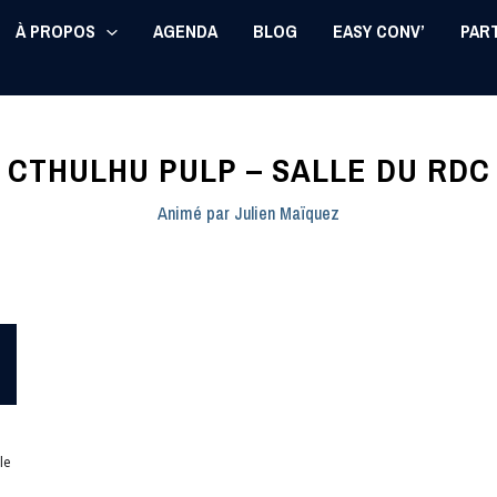
À PROPOS
AGENDA
BLOG
EASY CONV’
PAR
CTHULHU PULP – SALLE DU RDC
Animé par
Julien Maïquez
le