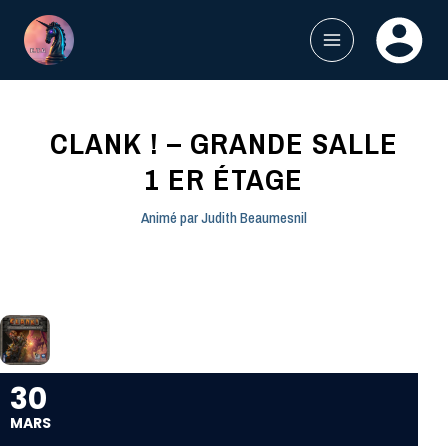
Aller
au
contenu
MAIN
MENU
CLANK ! – GRANDE SALLE
1 ER ÉTAGE
Animé par
Judith Beaumesnil
30
MARS