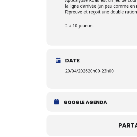
Apocalypse Road est un jeu de cours
la ligne d’arrivée (un peu comme en 
l’épreuve et reçoit une double ratio
2 à 10 joueurs
DATE
20/04/2026
20h00
-
23h00
GOOGLE AGENDA
PART