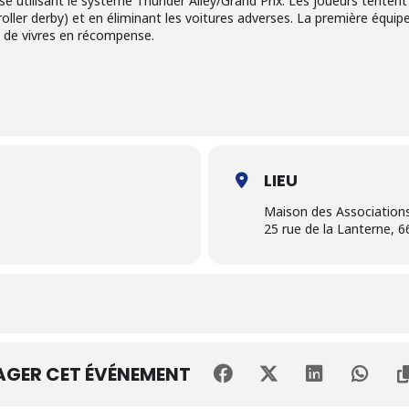
e utilisant le système Thunder Alley/Grand Prix. Les joueurs tenten
roller derby) et en éliminant les voitures adverses. La première équi
n de vivres en récompense.
LIEU
Maison des Association
25 rue de la Lanterne, 
AGER CET ÉVÉNEMENT