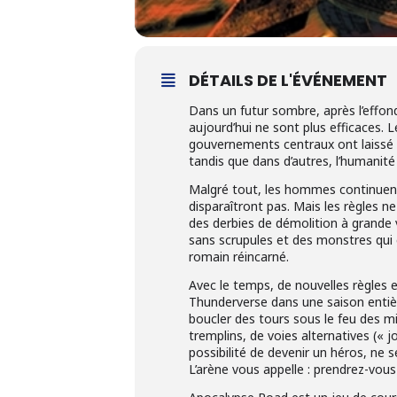
DÉTAILS DE L'ÉVÉNEMENT
Dans un futur sombre, après l’effo
aujourd’hui ne sont plus efficaces.
gouvernements centraux ont laissé p
tandis que dans d’autres, l’humani
Malgré tout, les hommes continuent 
disparaîtront pas. Mais les règles n
des derbies de démolition à grande v
sans scrupules et des monstres qui e
romain réincarné.
Avec le temps, de nouvelles règles e
Thunderverse dans une saison entière
boucler des tours sous le feu des m
tremplins, de voies alternatives (« j
possibilité de devenir un héros, ne s
L’arène vous appelle : prendrez-vous