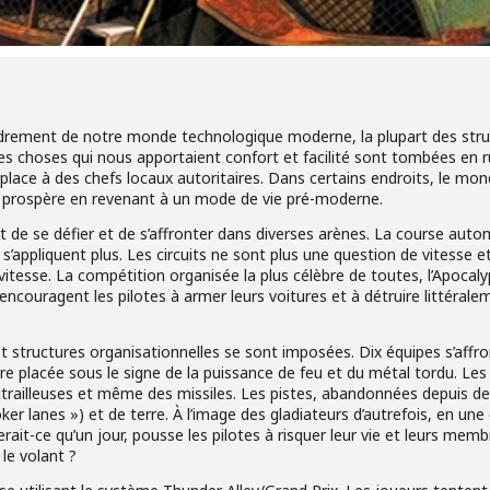
ndrement de notre monde technologique moderne, la plupart des str
 Les choses qui nous apportaient confort et facilité sont tombées en 
lace à des chefs locaux autoritaires. Dans certains endroits, le mond
té prospère en revenant à un mode de vie pré-moderne.
de se défier et de s’affronter dans diverses arènes. La course automo
e s’appliquent plus. Les circuits ne sont plus une question de vitesse 
itesse. La compétition organisée la plus célèbre de toutes, l’Apocaly
ncouragent les pilotes à armer leurs voitures et à détruire littéraleme
t structures organisationnelles se sont imposées. Dix équipes s’affr
 placée sous le signe de la puissance de feu et du métal tordu. Les 
itrailleuses et même des missiles. Les pistes, abandonnées depuis 
oker lanes ») et de terre. À l’image des gladiateurs d’autrefois, en u
erait-ce qu’un jour, pousse les pilotes à risquer leur vie et leurs mem
 le volant ?