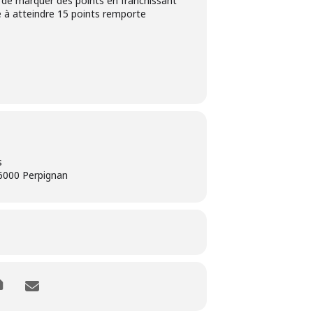
t de marquer des points en franchissant
pe à atteindre 15 points remporte
s
66000 Perpignan