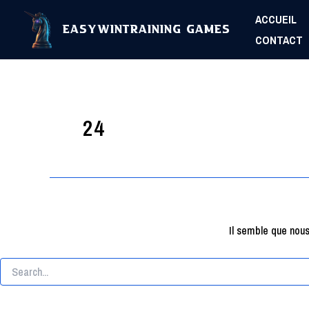
Aller
ACCUEIL
au
EasyWinTraining Games
CONTACT
contenu
24
Il semble que nou
Rechercher :